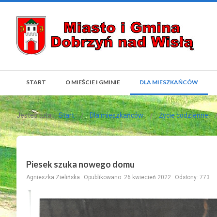
START
O MIEŚCIE I GMINIE
DLA MIESZKAŃCÓW
Jesteś tutaj:
Start
Dla mieszkańców
Życie codzienne
Piesek szuka nowego domu
Agnieszka Zielińska
Opublikowano: 26 kwiecień 2022
Odsłony: 773