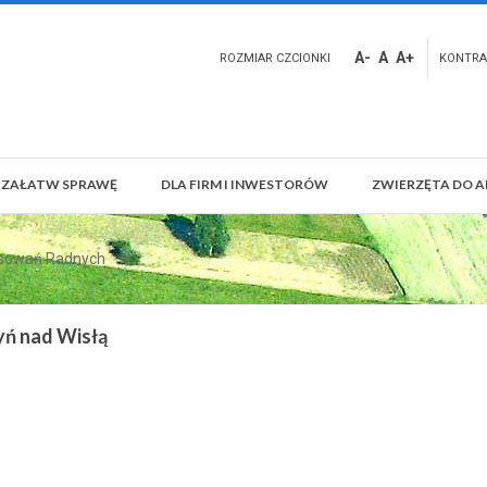
A-
A
A+
ROZMIAR CZCIONKI
KONTRA
ZAŁATW SPRAWĘ
DLA FIRM I INWESTORÓW
ZWIERZĘTA DO A
osowań Radnych
yń nad Wisłą