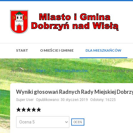
START
O MIEŚCIE I GMINIE
DLA MIESZKAŃCÓW
Jesteś tutaj:
Start
Dla mieszkańców
Imienny wykaz gł
Wyniki głosowań Radnych Rady Miejskiej Dobrz
Super User
Opublikowano: 30 styczeń 2019
Odsłony: 16225