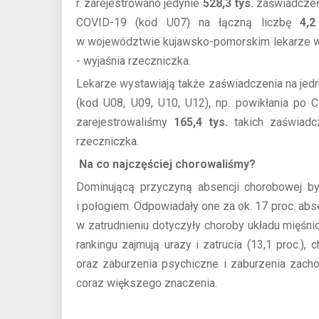
r. zarejestrowano jedynie
528,3 tys.
zaświadczeń 
COVID-19 (kod U07) na łączną liczbę
4,2
w województwie kujawsko-pomorskim lekarze wyst
- wyjaśnia rzeczniczka.
Lekarze wystawiają także zaświadczenia na je
(kod U08, U09, U10, U12), np. powikłania po C
zarejestrowaliśmy
165,4 tys.
takich zaświad
rzeczniczka.
Na co najczęściej chorowaliśmy?
Dominującą przyczyną absencji chorobowej b
i połogiem. Odpowiadały one za ok. 17 proc. abse
w zatrudnieniu dotyczyły choroby układu mięśn
rankingu zajmują urazy i zatrucia (13,1 proc.),
oraz zaburzenia psychiczne i zaburzenia zachowa
coraz większego znaczenia.