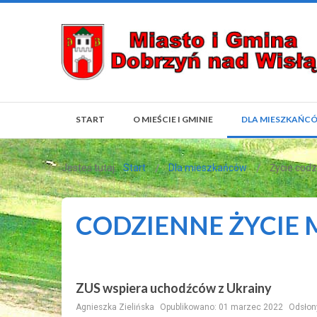
START
O MIEŚCIE I GMINIE
DLA MIESZKAŃC
Jesteś tutaj:
Start
Dla mieszkańców
Życie cod
CODZIENNE ŻYCIE
ZUS wspiera uchodźców z Ukrainy
Agnieszka Zielińska
Opublikowano: 01 marzec 2022
Odsłon