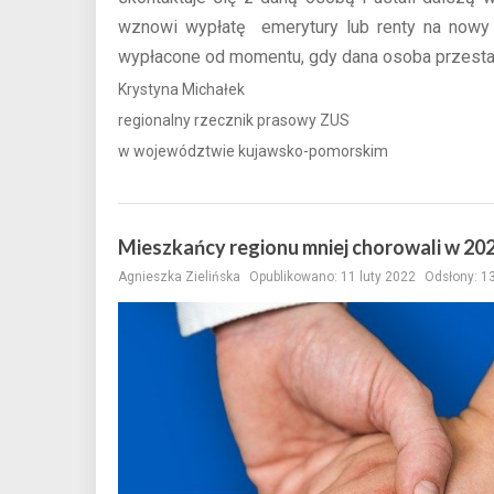
wznowi wypłatę emerytury lub renty na nowy
wypłacone od momentu, gdy dana osoba przestał
Krystyna Michałek
regionalny rzecznik prasowy ZUS
w województwie kujawsko-pomorskim
Mieszkańcy regionu mniej chorowali w 20
Agnieszka Zielińska
Opublikowano: 11 luty 2022
Odsłony: 1