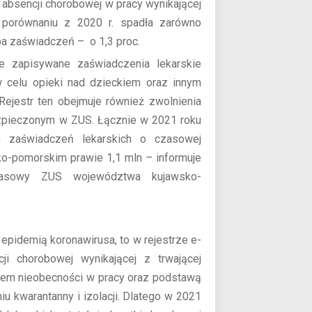
ni absencji chorobowej w pracy wynikającej
orównaniu z 2020 r. spadła zarówno
czba zaświadczeń – o 1,3 proc.
e zapisywane zaświadczenia lekarskie
elu opieki nad dzieckiem oraz innym
Rejestr ten obejmuje również zwolnienia
ezpieczonym w ZUS. Łącznie w 2021 roku
n zaświadczeń lekarskich o czasowej
ko-pomorskim prawie 1,1 mln – informuje
 prasowy ZUS województwa kujawsko-
 epidemią koronawirusa, to w rejestrze e-
ji chorobowej wynikającej z trwającej
niem nieobecności w pracy oraz podstawą
iu kwarantanny i izolacji. Dlatego w 2021