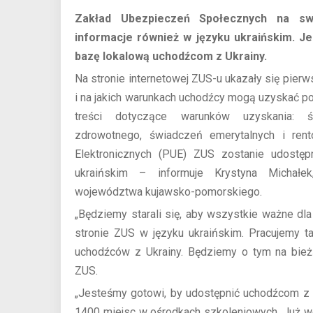
Zakład Ubezpieczeń Społecznych na swoj
informacje również w języku ukraińskim. Je
bazę lokalową uchodźcom z Ukrainy.
Na stronie internetowej ZUS-u ukazały się pierw
i na jakich warunkach uchodźcy mogą uzyskać p
treści dotyczące warunków uzyskania: ś
zdrowotnego, świadczeń emerytalnych i rent
Elektronicznych (PUE) ZUS zostanie udostęp
ukraińskim – informuje Krystyna Michałe
województwa kujawsko-pomorskiego.
„Będziemy starali się, aby wszystkie ważne dl
stronie ZUS w języku ukraińskim. Pracujemy t
uchodźców z Ukrainy. Będziemy o tym na bie
ZUS.
„Jesteśmy gotowi, by udostępnić uchodźcom z U
1400 miejsc w ośrodkach szkoleniowych. Już wcz