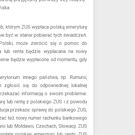
ńska.
sób, którym ZUS wypłaca polską emeryturę
nie być w stanie pobierać tych świadczeń.
m Polski, może zwrócić się o pomoc do
a lub renta będzie wypłacana na nowy
enie będzie wypłacone od momentu, gdy
erytorium innego państwa, np. Rumunii,
e zgłosić się do odpowiedniej lokalnej
przekazać informację o swoim problemie.
rę lub rentę z polskiego ZUS i z powodu
tytucja przekaże sprawę do polskiego ZUS,
azać też nowy numer rachunku bankowego
i lub Mołdawii, Czechach, Słowacji. ZUS
ypłatę polskiej emerytury lub renty. ZUS