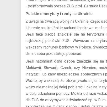
- poinformowała prezes ZUS, prof. Gertruda Uści
Polskie emerytury i renty na Ukrainie
Z uwagi na trwającą wojnę na Ukrainie, część o
lub rentę na ukraińskie rachunki bankowe, może 
Jeśli taka osoba znajdzie się na terytoriu
najbliższej placówki ZUS. Wówczas emerytur
wskazany rachunek bankowy w Polsce. Świadcz
dana osoba przestała je pobierać.
Jeśli natomiast dana osoba znajdzie się na t
Mołdawii, Słowacji, Czech, czy Niemiec, moż
instytucji lub kasy ubezpieczeń społecznych i 
Ważne, by wskazać, że otrzymywało się emerytu
wojny nie można jej dalej pobierać. Lokalna ins
w celu udzielenia pomocy. Można od razu wsk
dla ZUS do otrzymywania świadczeń np. w Rumuni
skontaktuje się z daną osobą i ustali dalszą w