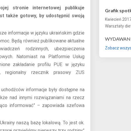
ej stronie internetowej publikuje
Grafik spot
st także gotowy, by udostępnić swoją
Kwiecień 2017
Warsztaty die
sze informacje w języku ukraińskim gdzie
WYDAWANI
omoc. Będą również publikowane aktualne
Zobacz wszyst
wiadczeń rodzinnych, ubezpieczenia
owych. Natomiast na Platformie Usług
nione zakładanie profilu PUE w języku
k, regionalny rzecznik prasowy ZUS
a uchodźców informacje były dostępne na
akże nad innymi rozwiązaniami na rzecz
żąco informować” – zapowiada szefowa
krainy naszą bazę lokalową. To jest ok.
oraj przyjęliśmy pierwszy trzy rodziny”