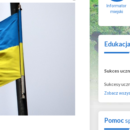
Informator
miejski
Edukacj
Sukces uczn
Sukcesy ucz
Zobacz wszyst
Pomoc
s