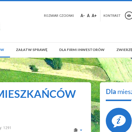
A-
A
A+
ROZMIAR CZCIONKI
KONTRAST
ÓW
ZAŁATW SPRAWĘ
DLA FIRM I INWESTORÓW
ZWIERZĘ
zienne
 MIESZKAŃCÓW
Dla
mies
y: 1291