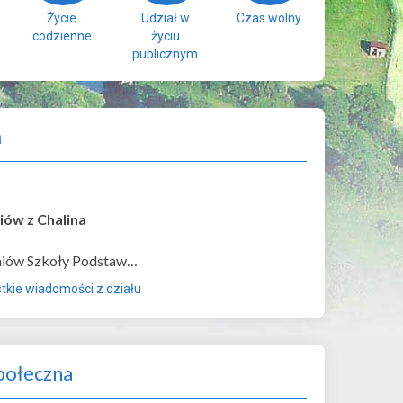
Życie
Udział w
Czas wolny
codzienne
życiu
publicznym
a
iów z Chalina
niów Szkoły Podstaw…
kie wiadomości z działu
połeczna