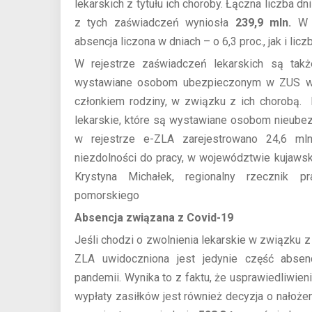
lekarskich z tytułu ich choroby. Łączna liczba d
z tych zaświadczeń wyniosła
239,9 mln.
W p
absencja liczona w dniach – o 6,3 proc., jak i li
W rejestrze zaświadczeń lekarskich są takż
wystawiane osobom ubezpieczonym w ZUS w c
członkiem rodziny, w związku z ich chorobą. 
lekarskie, które są wystawiane osobom nieub
w rejestrze e-ZLA zarejestrowano 24,6 ml
niezdolności do pracy, w województwie kujaws
Krystyna Michałek, regionalny rzecznik
pomorskiego
Absencja związana z Covid-19
Jeśli chodzi o zwolnienia lekarskie w związku z
ZLA uwidoczniona jest jedynie część absenc
pandemii. Wynika to z faktu, że usprawiedliwie
wypłaty zasiłków jest również decyzja o nałożen