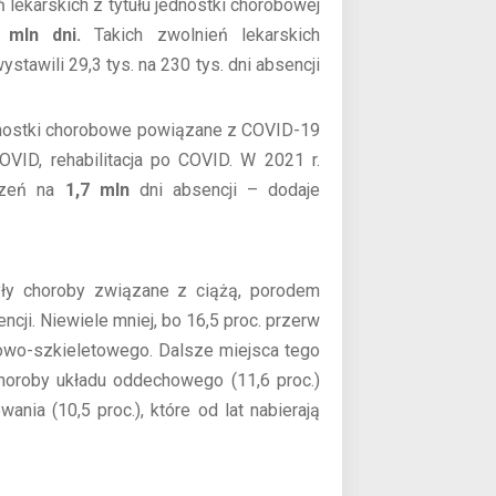
lekarskich z tytułu jednostki chorobowej
 mln dni.
Takich zwolnień lekarskich
awili 29,3 tys. na 230 tys. dni absencji
dnostki chorobowe powiązane z COVID-19
OVID, rehabilitacja po COVID. W 2021 r.
czeń na
1,7 mln
dni absencji – dodaje
yły choroby związane z ciążą, porodem
ncji. Niewiele mniej, bo 16,5 proc. przerw
iowo-szkieletowego. Dalsze miejsca tego
 choroby układu oddechowego (11,6 proc.)
nia (10,5 proc.), które od lat nabierają